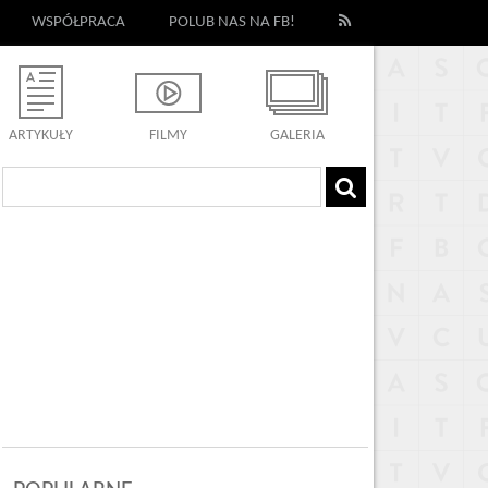
WSPÓŁPRACA
POLUB NAS NA FB!
ARTYKUŁY
FILMY
GALERIA