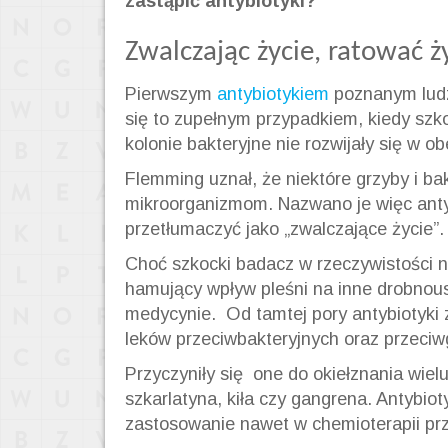
zastąpić antybiotyki?
Zwalczając życie, ratować ż
Pierwszym
antybiotykiem
poznanym ludz
się to zupełnym przypadkiem, kiedy szk
kolonie bakteryjne nie rozwijały się w 
Flemming uznał, że niektóre grzyby i ba
mikroorganizmom. Nazwano je więc anty
przetłumaczyć jako „zwalczające życie”.
Choć szkocki badacz w rzeczywistości n
hamujący wpływ pleśni na inne drobnoust
medycynie. Od tamtej pory antybiotyki
leków przeciwbakteryjnych oraz przeciw
Przyczyniły się one do okiełznania wie
szkarlatyna, kiła czy gangrena. Antybio
zastosowanie nawet w chemioterapii p