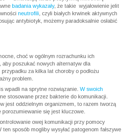
dawne
badania wykazały
, że takie wyjałowienie jelit
ywności
neutrofili
, czyli białych krwinek aktywnych
tosując antybiotyk, możemy paradoksalnie osłabić
mocne, choć w ogólnym rozrachunku ich
, aby poszukać nowych alternatyw dla
przypadku za kilka lat choroby o podłożu
ażny problem.
is wpadli na sprytne rozwiązanie.
W swoich
ne stosowane przez bakterie do komunikacji.
w jest oddzielnym organizmem, to razem tworzą
e porozumiewanie się jest kluczowe.
ontrolowanie owej komunikacji przy pomocy
 ten sposób mogliby wysyłać patogenom fałszywe