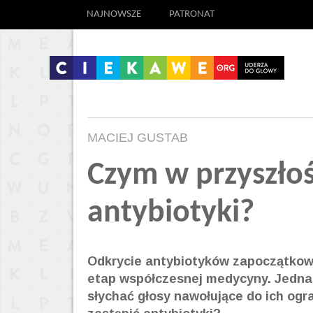
NAJNOWSZE
PATRONAT
MACIEJ GUSTAB
Czym w przyszłoś
antybiotyki?
Odkrycie antybiotyków zapoczątkowa
etap współczesnej medycyny. Jednak
słychać głosy nawołujące do ich og