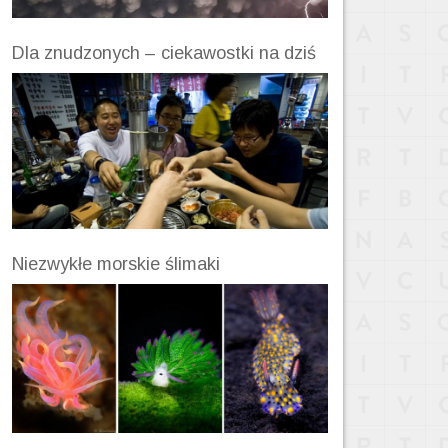
Dla znudzonych – ciekawostki na dziś
Niezwykłe morskie ślimaki