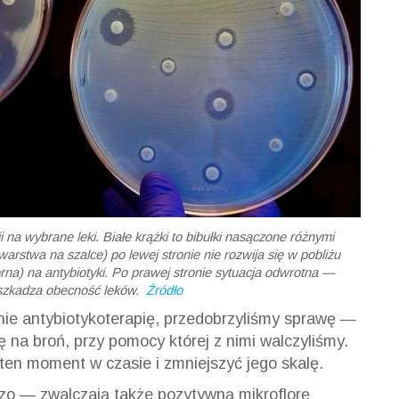
 na wybrane leki. Białe krążki to bibułki nasączone różnymi
arstwa na szalce) po lewej stronie nie rozwija się w pobliżu
rna) na antybiotyki. Po prawej stronie sytuacja odwrotna —
eszkadza obecność leków.
Źródło
nie antybiotykoterapię, przedobrzyliśmy sprawę —
ę na broń, przy pomocy której z nimi walczyliśmy.
ten moment w czasie i zmniejszyć jego skalę.
rczo — zwalczają także pozytywną mikroflorę