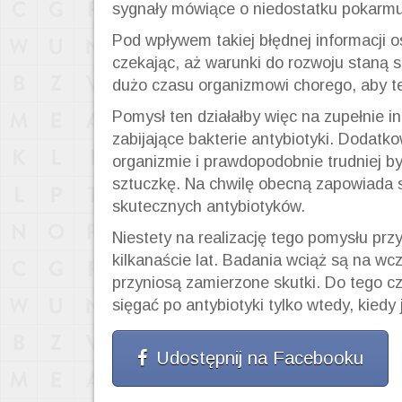
sygnały mówiące o niedostatku pokarmu 
Pod wpływem takiej błędnej informacji o
czekając, aż warunki do rozwoju staną s
dużo czasu organizmowi chorego, aby te
Pomysł ten działałby więc na zupełnie i
zabijające bakterie antybiotyki. Dodat
organizmie i prawdopodobnie trudniej b
sztuczkę. Na chwilę obecną zapowiada s
skutecznych antybiotyków.
Niestety na realizację tego pomysłu prz
kilkanaście lat. Badania wciąż są na w
przyniosą zamierzone skutki. Do tego cz
sięgać po antybiotyki tylko wtedy, kiedy
Udostępnij na Facebooku