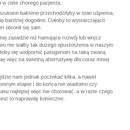
w ciele chorego pacjenta.
szukane bakterie przechodziłyby w stan uśpienia,
ię bardziej dogodne. Dałoby to wystarczająco
n obronił się sam.
nnej zasadzie niż hamujące rozwój lub wręcz
kowo nie siałby tak dużego spustoszenia w naszym
yłoby się uodpornić patogenom na taką cwaną
ię więc na świetną alternatywę dla coraz mniej
yjdzie nam jednak poczekać kilka, a nawet
czesnym etapie i do końca nie wiadomo czy
asu najlepiej więc nie chorować, a w razie czego
 jest to naprawdę konieczne.