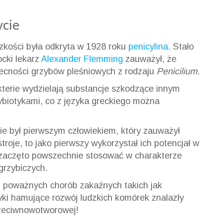
ycie
kości była odkryta w 1928 roku
penicylina
. Stało
ocki lekarz
Alexander Flemming
zauważył, że
obecności grzybów pleśniowych z rodzaju
Penicilium
.
kterie wydzielają substancje szkodzące innym
biotykami, co z języka greckiego można
ie był pierwszym człowiekiem, który zauważył
roje, to jako pierwszy wykorzystał ich potencjał w
 zaczęto powszechnie stosować w charakterze
grzybiczych.
lu poważnych chorób zakaźnych takich jak
tyki hamujące rozwój ludzkich komórek znalazły
rzeciwnowotworowej!