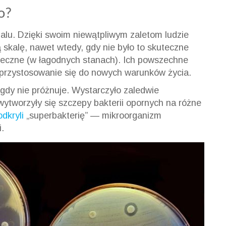
o?
dalu. Dzięki swoim niewątpliwym zaletom ludzie
 skalę, nawet wtedy, gdy nie było to skuteczne
ieczne (w łagodnych stanach). Ich powszechne
przystosowanie się do nowych warunków życia.
gdy nie próżnuje. Wystarczyło zaledwie
 wytworzyły się szczepy bakterii opornych na różne
dkryli
„superbakterię” — mikroorganizm
.