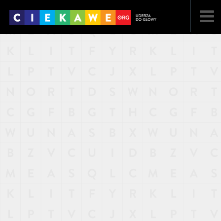
NAJNOWSZE
POPULARNE
LOSOWE
A
ARTYKUŁY
F
FILMY
G
GALERIA
REGULAMIN
KONTAKT