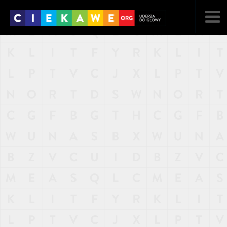
NAJNOWSZE
POPULARNE
LOSOWE
A
ARTYKUŁY
F
FILMY
G
GALERIA
REGULAMIN
KONTAKT