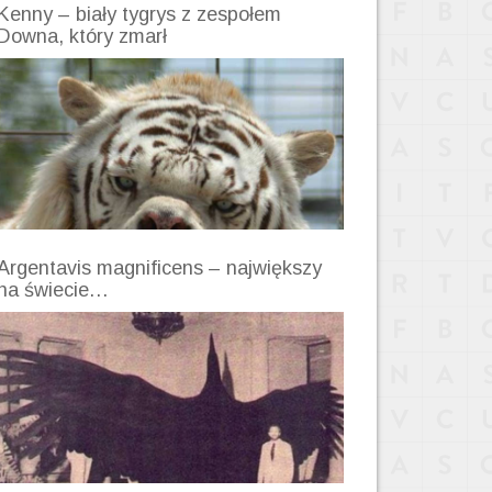
Kenny – biały tygrys z zespołem
Downa, który zmarł
Argentavis magnificens – największy
na świecie…