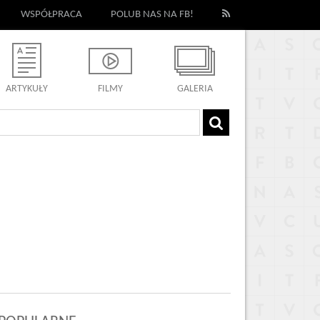
WSPÓŁPRACA
POLUB NAS NA FB!
ARTYKUŁY
FILMY
GALERIA