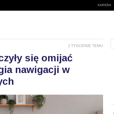
KARIERA
2 TYGODNIE TEMU
zyły się omijać
ia nawigacji w
ych