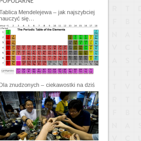
POPULARNE
Tablica Mendelejewa – jak najszybciej
nauczyć się…
Dla znudzonych – ciekawostki na dziś