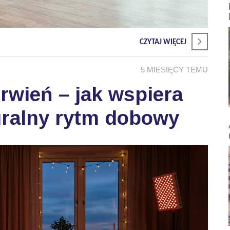
CZYTAJ WIĘCEJ
5 MIESIĘCY TEMU
wień – jak wspiera
uralny rytm dobowy