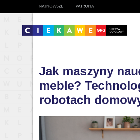
NAJNOWSZE
PATRONAT
Jak maszyny nauc
meble? Technolog
robotach domow