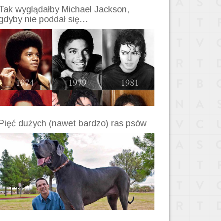
Tak wyglądałby Michael Jackson,
gdyby nie poddał się…
Pięć dużych (nawet bardzo) ras psów