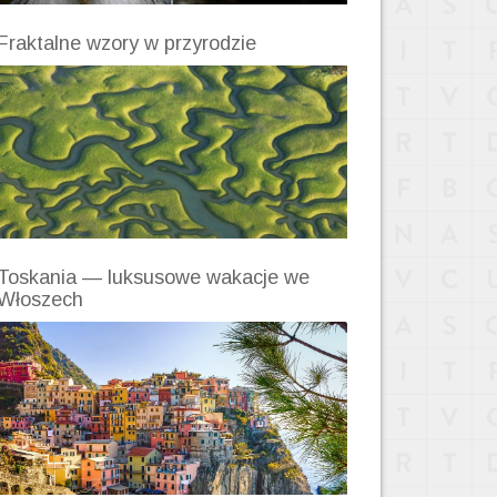
Fraktalne wzory w przyrodzie
Toskania — luksusowe wakacje we
Włoszech