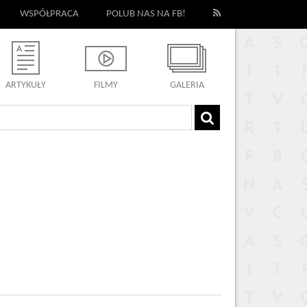
WSPÓŁPRACA
POLUB NAS NA FB!
ARTYKUŁY
FILMY
GALERIA