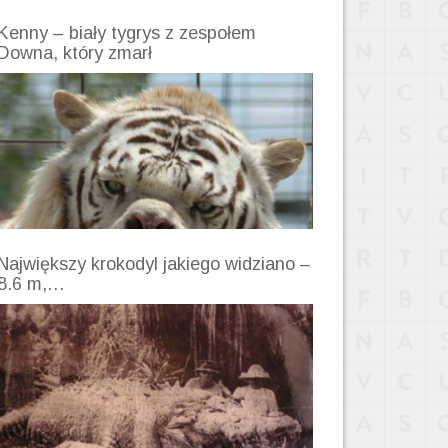
Kenny – biały tygrys z zespołem
Downa, który zmarł
Największy krokodyl jakiego widziano –
8.6 m,…