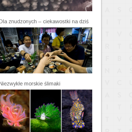
Dla znudzonych – ciekawostki na dziś
Niezwykłe morskie ślimaki