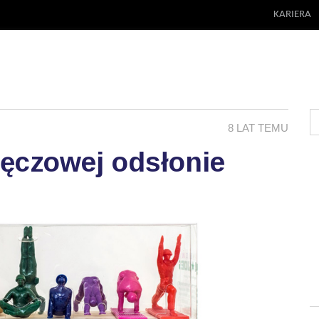
KARIERA
8 LAT TEMU
tęczowej odsłonie