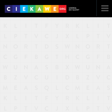
NAJNOWSZE
POPULARNE
LOSOWE
A
ARTYKUŁY
F
FILMY
G
GALERIA
REGULAMIN
KONTAKT