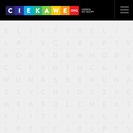
NAJNOWSZE
POPULARNE
LOSOWE
A
ARTYKUŁY
F
FILMY
G
GALERIA
REGULAMIN
KONTAKT