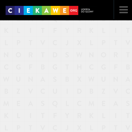
NAJNOWSZE
POPULARNE
LOSOWE
A
ARTYKUŁY
F
FILMY
G
GALERIA
REGULAMIN
KONTAKT