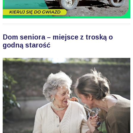
Dom seniora – miejsce z troską o
godną starość