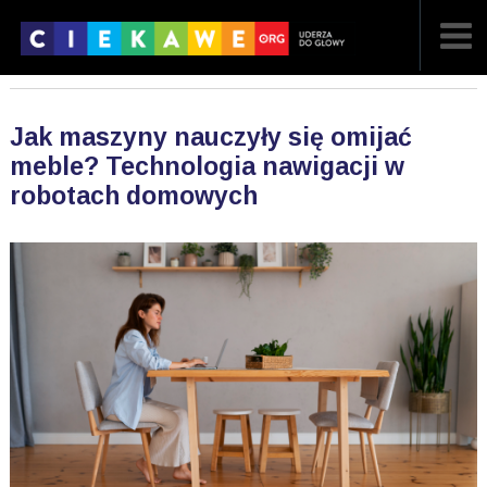
NAJNOWSZE
Jak maszyny nauczyły się omijać
POPULARNE
meble? Technologia nawigacji w
robotach domowych
LOSOWE
A
ARTYKUŁY
F
FILMY
G
GALERIA
REGULAMIN
KONTAKT