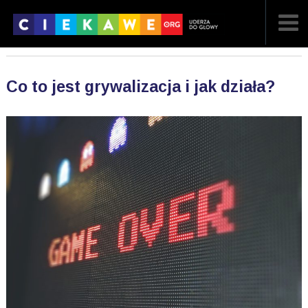
NAJNOWSZE
Co to jest grywalizacja i jak działa?
POPULARNE
LOSOWE
A
ARTYKUŁY
F
FILMY
G
GALERIA
REGULAMIN
KONTAKT