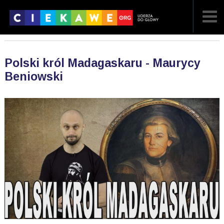
NAJNOWSZE
Polski król Madagaskaru - Maurycy
POPULARNE
Beniowski
LOSOWE
A
ARTYKUŁY
F
FILMY
G
GALERIA
REGULAMIN
KONTAKT