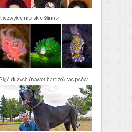
Niezwykłe morskie ślimaki
Pięć dużych (nawet bardzo) ras psów