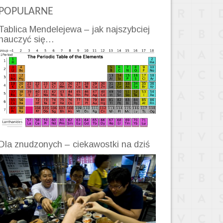
POPULARNE
Tablica Mendelejewa – jak najszybciej
nauczyć się…
Dla znudzonych – ciekawostki na dziś