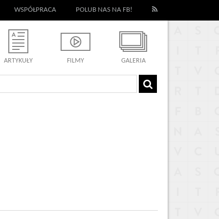
WSPÓŁPRACA
POLUB NAS NA FB!
ARTYKUŁY
FILMY
GALERIA