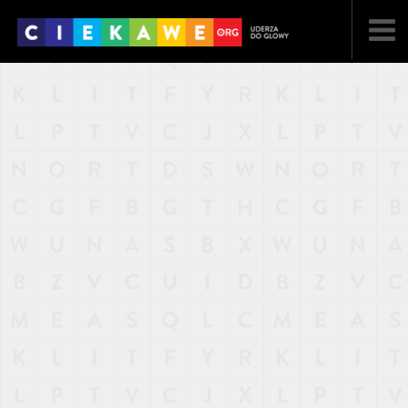
NAJNOWSZE
POPULARNE
LOSOWE
A
ARTYKUŁY
F
FILMY
G
GALERIA
REGULAMIN
KONTAKT