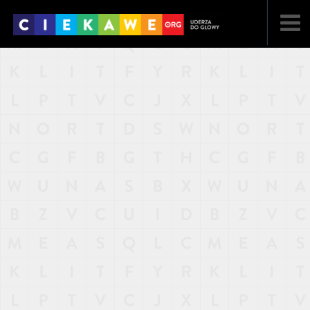
NAJNOWSZE
POPULARNE
LOSOWE
A
ARTYKUŁY
F
FILMY
G
GALERIA
REGULAMIN
KONTAKT