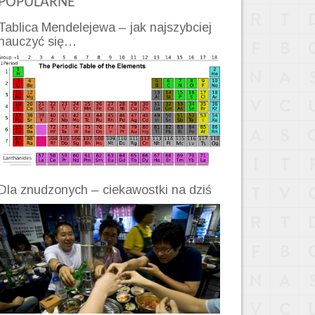
POPULARNE
Tablica Mendelejewa – jak najszybciej
nauczyć się…
Dla znudzonych – ciekawostki na dziś