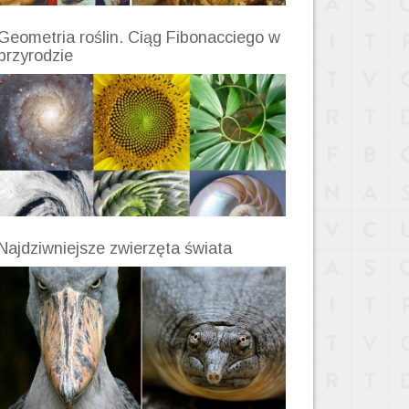
Geometria roślin. Ciąg Fibonacciego w
przyrodzie
Najdziwniejsze zwierzęta świata