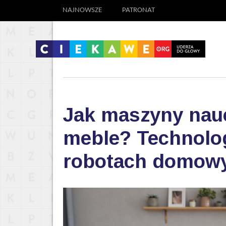
NAJNOWSZE
PATRONAT
Jak maszyny nauc
meble? Technolog
robotach domow