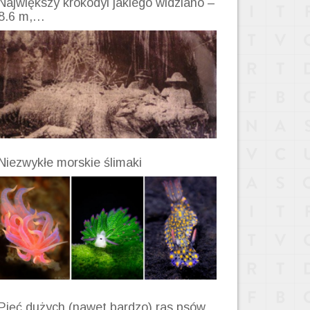
Największy krokodyl jakiego widziano –
8.6 m,…
Niezwykłe morskie ślimaki
Pięć dużych (nawet bardzo) ras psów