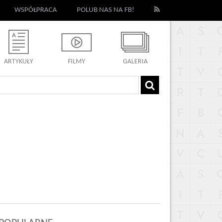
WSPÓŁPRACA
POLUB NAS NA FB!
ARTYKUŁY
FILMY
GALERIA