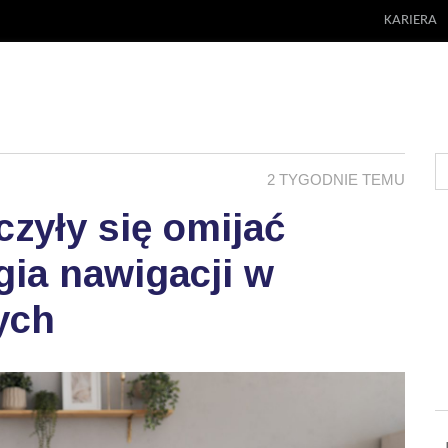
KARIERA
2 TYGODNIE TEMU
zyły się omijać
ia nawigacji w
ych