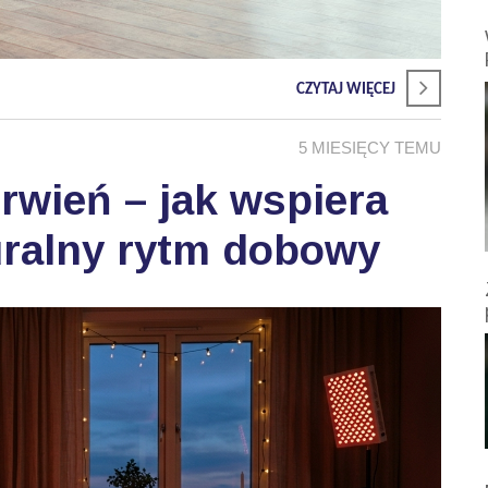
CZYTAJ WIĘCEJ
5 MIESIĘCY TEMU
wień – jak wspiera
uralny rytm dobowy