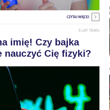
CZYTAJ WIĘCEJ
5 LAT TEMU
a imię! Czy bajka
 nauczyć Cię fizyki?