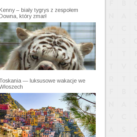
Kenny – biały tygrys z zespołem
Downa, który zmarł
Toskania — luksusowe wakacje we
Włoszech