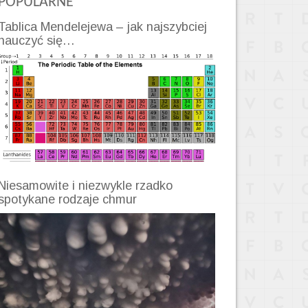
POPULARNE
Tablica Mendelejewa – jak najszybciej
nauczyć się…
Niesamowite i niezwykle rzadko
spotykane rodzaje chmur