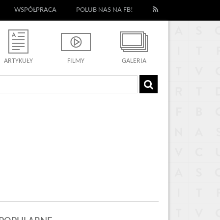
WSPÓŁPRACA
POLUB NAS NA FB!
ARTYKUŁY
FILMY
GALERIA