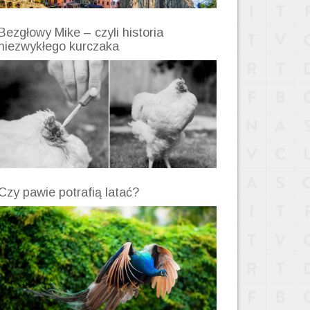
Bezgłowy Mike – czyli historia
niezwykłego kurczaka
Czy pawie potrafią latać?