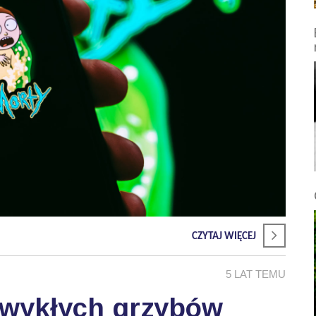
CZYTAJ WIĘCEJ
5 LAT TEMU
ezwykłych grzybów