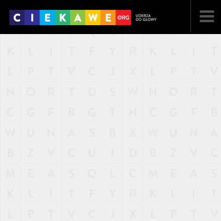
NAJNOWSZE
POPULARNE
LOSOWE
A
ARTYKUŁY
F
FILMY
G
GALERIA
REGULAMIN
KONTAKT