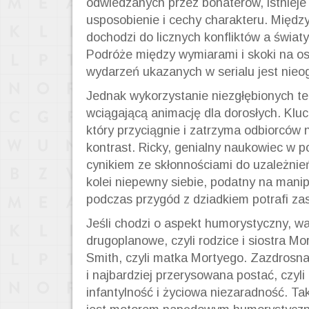
odwiedzanych przez bohaterów, istnieje 
usposobienie i cechy charakteru. Między
dochodzi do licznych konfliktów a światy
Podróże między wymiarami i skoki na osi
wydarzeń ukazanych w serialu jest nieo
Jednak wykorzystanie niezgłębionych te
wciągającą animację dla dorosłych. Klu
który przyciągnie i zatrzyma odbiorców 
kontrast. Ricky, genialny naukowiec w 
cynikiem ze skłonnościami do uzależnień
kolei niepewny siebie, podatny na manip
podczas przygód z dziadkiem potrafi za
Jeśli chodzi o aspekt humorystyczny, w
drugoplanowe, czyli rodzice i siostra M
Smith, czyli matka Mortyego. Zazdrosna 
i najbardziej przerysowana postać, czyli
infantylność i życiowa niezaradność. T