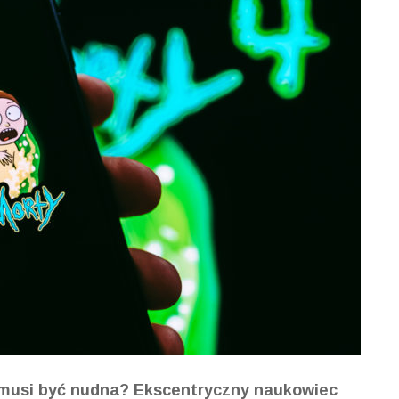
 musi być nudna? Ekscentryczny naukowiec