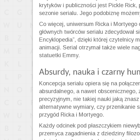
krytyków i publiczności jest Pickle Rick
sezonie serialu. Jego podobiznę możemy
Co więcej, uniwersum Ricka i Mortyego o
głównych twórców serialu zdecydował się
Encyklopedia”, dzięki której czytelnicy
animacji. Serial otrzymał także wiele na
statuetki Emmy.
Absurdy, nauka i czarny hu
Koncepcja serialu opiera się na połącze
absurdalnego, a nawet obscenicznego, z
precyzyjnym, nie takiej nauki jaką znas
alternatywne wymiary, czy przenikanie s
przygód Ricka i Mortyego.
Każdy odcinek pod płaszczykiem niewyb
przemyca zagadnienia z dziedziny filozof