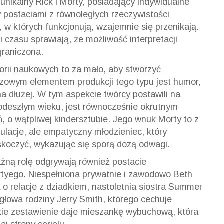
unikalny Rick i Morty, posiadający indywidualne
 postaciami z równoległych rzeczywistości
, w których funkcjonują, wzajemnie się przenikają.
 czasu sprawiają, że możliwość interpretacji
graniczona.
orii naukowych to za mało, aby stworzyć
czowym elementem produkcji tego typu jest humor,
na dłużej. W tym aspekcie twórcy postawili na
podeszłym wieku, jest równocześnie okrutnym
, o wątpliwej kindersztubie. Jego wnuk Morty to z
ulacje, ale empatyczny młodzieniec, który
skoczyć, wykazując się sporą dozą odwagi.
ażną rolę odgrywają również postacie
ortyego. Niespełniona prywatnie i zawodowo Beth
o relacje z dziadkiem, nastoletnia siostra Summer
 głowa rodziny Jerry Smith, którego cechuje
akie zestawienie daje mieszankę wybuchową, która