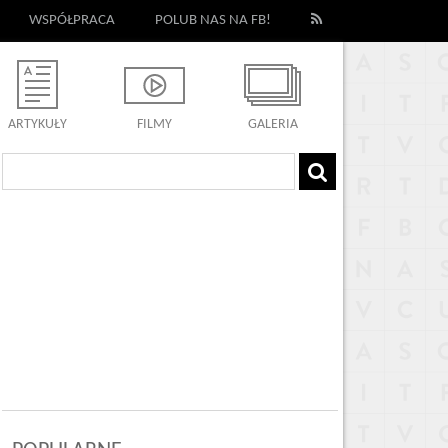
WSPÓŁPRACA
POLUB NAS NA FB!
ARTYKUŁY
FILMY
GALERIA