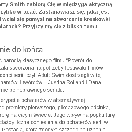
orty Smith zabiorą Cię w międzygalaktyczną
 szybko wracać. Zastanawiasz się, jaka jest
 wziął się pomysł na stworzenie kreskówki
atach? Przyjrzyjmy się z bliska temu
 nie do końca
yć parodią klasycznego filmu “Powrót do
tała stworzona na potrzeby festiwalu filmów
ci serii, czyli Adult Swim dostrzegli w tej
 namówili twórców – Justina Roiland i Dana
mie pełnoprawnego serialu.
erypetie bohaterów w alternatywnej
 od premiery pierwszego, pilotażowego odcinka,
 furorę na całym świecie. Jego wpływ na popkulturę
iażby liczne odniesienia do bohaterów serii w
. Postacią, która zdobyła szczególne uznanie