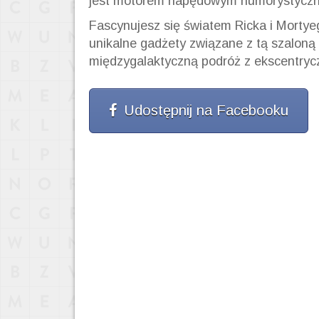
jest motorem napędowym humorystycznej
Fascynujesz się światem Ricka i Mortye
unikalne gadżety związane z tą szaloną 
międzygalaktyczną podróż z ekscentry
Udostępnij na Facebooku