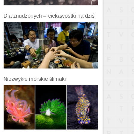
Dla znudzonych – ciekawostki na dziś
Niezwykłe morskie ślimaki