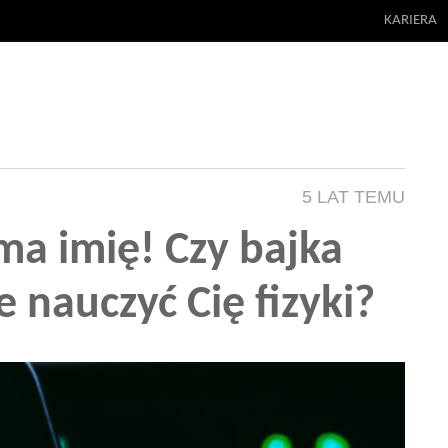
KARIERA
5 LAT TEMU
a imię! Czy bajka
 nauczyć Cię fizyki?