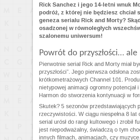
Rick Sanchez i jego 14-letni wnuk M
podróż, z której nie będziesz chciał
geneza serialu Rick and Morty? Skąd
osadzonej w równoległych wszechświ
szalonemu uniwersum!
Powrót do przyszłości… ale
Pierwotnie serial Rick and Morty miał b
przyszłości”. Jego pierwsza odsłona zos
krótkometrażowych Channel 101. Producen
nietypowej animacji ogromny potencjał i
Harmon do stworzenia kontynuacji w for
Skutek? 5 sezonów przedstawiających p
rzeczywistości. W ciągu niespełna 8 lat
serial urósł do rangi kultowego i zrobił
jest niepodważalny, świadczą o tym choc
innych filmach, animacjach, czy muzyce