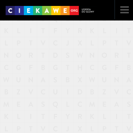
NAJNOWSZE
POPULARNE
LOSOWE
A
ARTYKUŁY
F
FILMY
G
GALERIA
REGULAMIN
KONTAKT