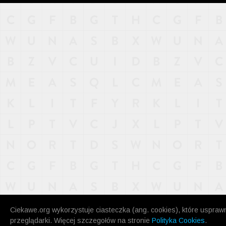
NAJNOWSZE
POPULARNE
LOSOWE
A
ARTYKUŁY
F
FILMY
G
GALERIA
REGULAMIN
KONTAKT
Ciekawe.org wykorzystuje ciasteczka (ang. cookies), które uspraw
przeglądarki. Więcej szczegołów na stronie
Polityka Cookies
.