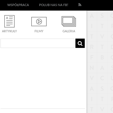
WSPÓŁPRACA
POLUB NAS NA FB!
ARTYKUŁY
FILMY
GALERIA