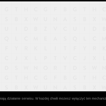
niają działanie serwisu. W każdej chwili możesz wyłączyć ten mechani