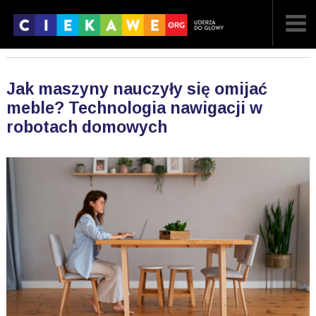
NAJNOWSZE
Jak maszyny nauczyły się omijać
POPULARNE
meble? Technologia nawigacji w
robotach domowych
LOSOWE
A
ARTYKUŁY
F
FILMY
G
GALERIA
REGULAMIN
KONTAKT