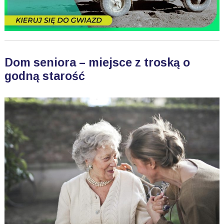
Dom seniora – miejsce z troską o
godną starość