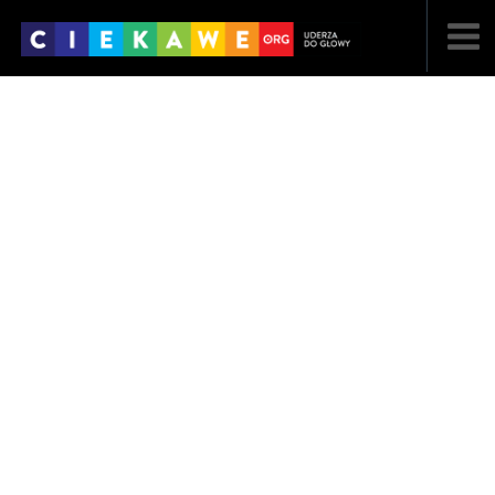
NAJNOWSZE
POPULARNE
LOSOWE
A
ARTYKUŁY
F
FILMY
G
GALERIA
REGULAMIN
KONTAKT