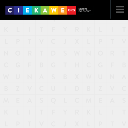
NAJNOWSZE
POPULARNE
LOSOWE
A
ARTYKUŁY
F
FILMY
G
GALERIA
REGULAMIN
KONTAKT