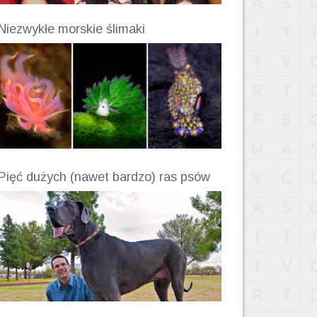
Niezwykłe morskie ślimaki
Pięć dużych (nawet bardzo) ras psów