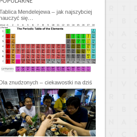
POPULARNE
Tablica Mendelejewa – jak najszybciej
nauczyć się…
Dla znudzonych – ciekawostki na dziś