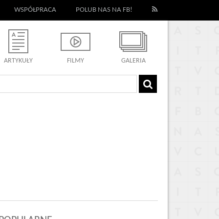
WSPÓŁPRACA
POLUB NAS NA FB!
ARTYKUŁY
FILMY
GALERIA