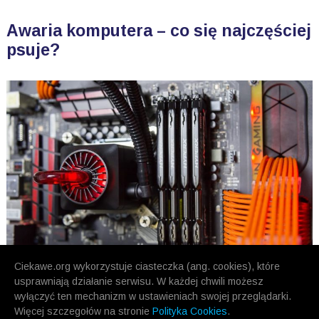
Awaria komputera – co się najczęściej
psuje?
Ciekawe.org wykorzystuje ciasteczka (ang. cookies), które
usprawniają działanie serwisu. W każdej chwili możesz
wyłączyć ten mechanizm w ustawieniach swojej przeglądarki.
Więcej szczegołów na stronie
Polityka Cookies
.