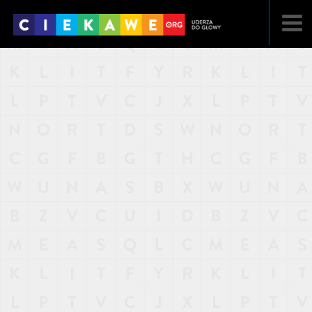
NAJNOWSZE
POPULARNE
LOSOWE
A
ARTYKUŁY
F
FILMY
G
GALERIA
REGULAMIN
KONTAKT