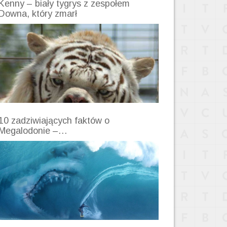
Kenny – biały tygrys z zespołem
Downa, który zmarł
10 zadziwiających faktów o
Megalodonie –…