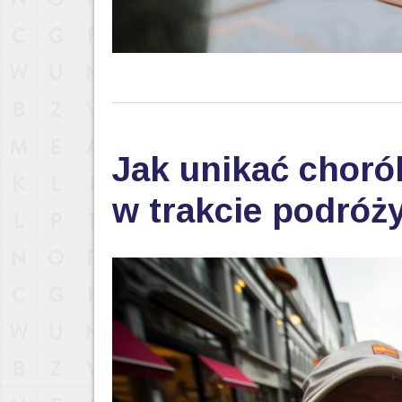
Jak unikać choró
w trakcie podróż