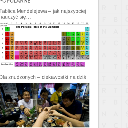
POPULARNE
Tablica Mendelejewa – jak najszybciej
nauczyć się…
Dla znudzonych – ciekawostki na dziś