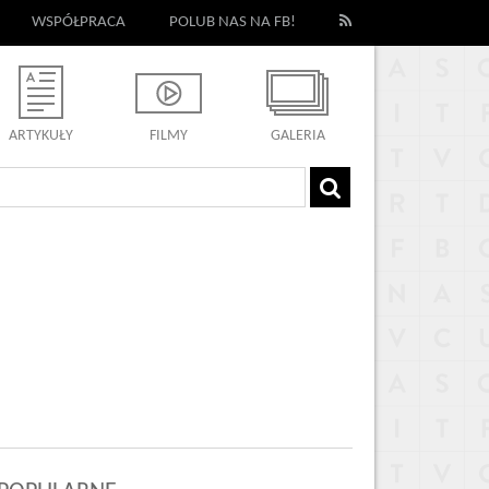
WSPÓŁPRACA
POLUB NAS NA FB!
ARTYKUŁY
FILMY
GALERIA