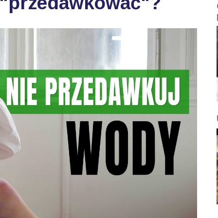
 "przedawkować"?