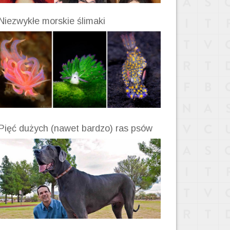
Niezwykłe morskie ślimaki
Pięć dużych (nawet bardzo) ras psów