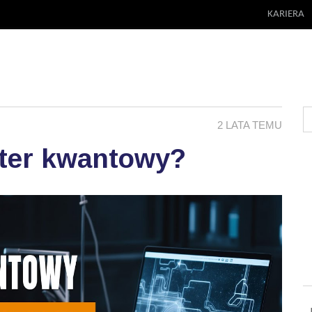
KARIERA
2 LATA TEMU
uter kwantowy?