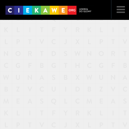
NAJNOWSZE
POPULARNE
LOSOWE
A
ARTYKUŁY
F
FILMY
G
GALERIA
REGULAMIN
KONTAKT