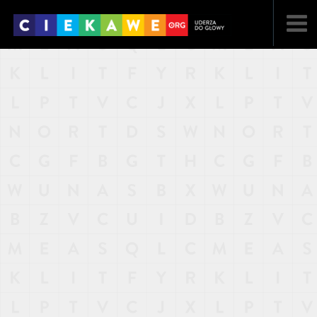
NAJNOWSZE
POPULARNE
LOSOWE
A
ARTYKUŁY
F
FILMY
G
GALERIA
REGULAMIN
KONTAKT