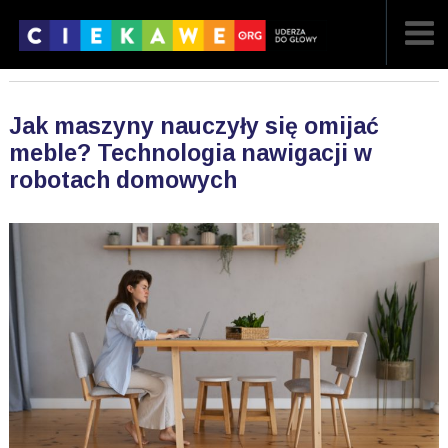
NAJNOWSZE
Jak maszyny nauczyły się omijać
POPULARNE
meble? Technologia nawigacji w
robotach domowych
LOSOWE
A
ARTYKUŁY
F
FILMY
G
GALERIA
REGULAMIN
KONTAKT