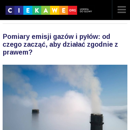
NAJNOWSZE
Pomiary emisji gazów i pyłów: od
POPULARNE
czego zacząć, aby działać zgodnie z
prawem?
LOSOWE
A
ARTYKUŁY
F
FILMY
G
GALERIA
REGULAMIN
KONTAKT