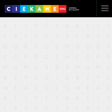
NAJNOWSZE
POPULARNE
LOSOWE
A
ARTYKUŁY
F
FILMY
G
GALERIA
REGULAMIN
KONTAKT