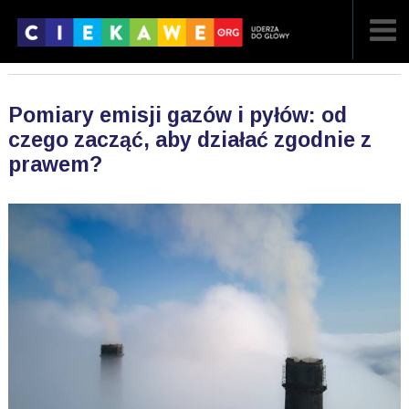
NAJNOWSZE
Pomiary emisji gazów i pyłów: od
POPULARNE
czego zacząć, aby działać zgodnie z
prawem?
LOSOWE
A
ARTYKUŁY
F
FILMY
G
GALERIA
REGULAMIN
KONTAKT