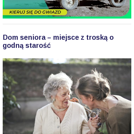
Dom seniora – miejsce z troską o
godną starość