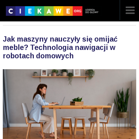
NAJNOWSZE
Jak maszyny nauczyły się omijać
POPULARNE
meble? Technologia nawigacji w
robotach domowych
LOSOWE
A
ARTYKUŁY
F
FILMY
G
GALERIA
REGULAMIN
KONTAKT