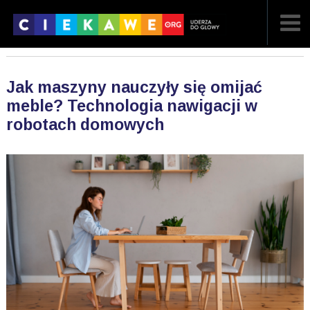
NAJNOWSZE
Jak maszyny nauczyły się omijać
POPULARNE
meble? Technologia nawigacji w
robotach domowych
LOSOWE
A
ARTYKUŁY
F
FILMY
G
GALERIA
REGULAMIN
KONTAKT