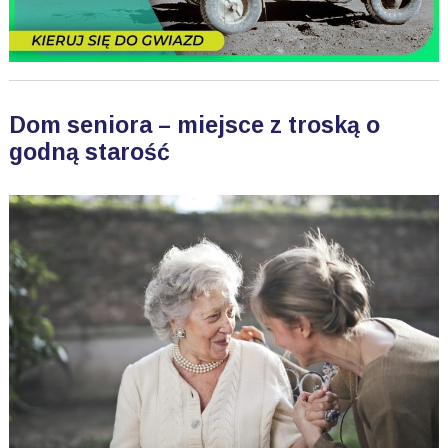
Dom seniora – miejsce z troską o
godną starość