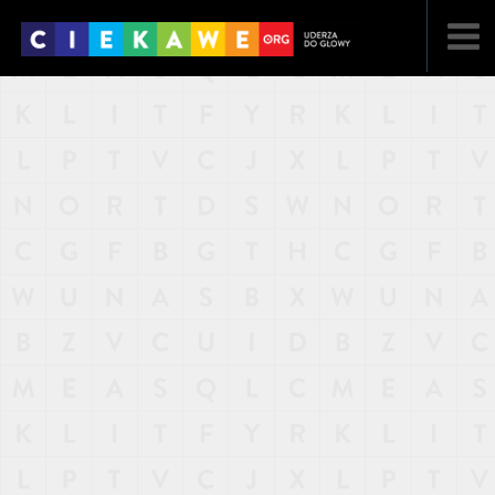
NAJNOWSZE
POPULARNE
LOSOWE
A
ARTYKUŁY
F
FILMY
G
GALERIA
REGULAMIN
KONTAKT