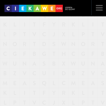
NAJNOWSZE
POPULARNE
LOSOWE
A
ARTYKUŁY
F
FILMY
G
GALERIA
REGULAMIN
KONTAKT