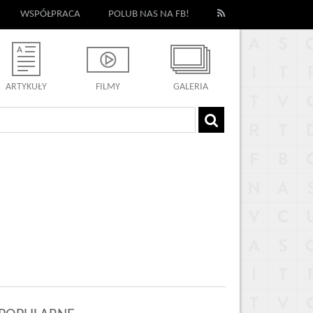
WSPÓŁPRACA
POLUB NAS NA FB!
ARTYKUŁY
FILMY
GALERIA