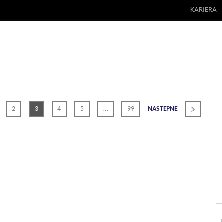
KARIERA
2
3
4
5
…
99
NASTĘPNE