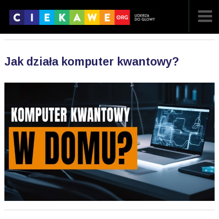
NAJNOWSZE
Jak działa komputer kwantowy?
POPULARNE
LOSOWE
A
ARTYKUŁY
F
FILMY
G
GALERIA
REGULAMIN
KONTAKT