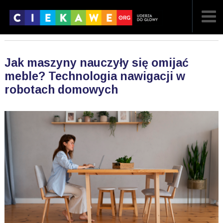
NAJNOWSZE
Jak maszyny nauczyły się omijać
POPULARNE
meble? Technologia nawigacji w
robotach domowych
LOSOWE
A
ARTYKUŁY
F
FILMY
G
GALERIA
REGULAMIN
KONTAKT