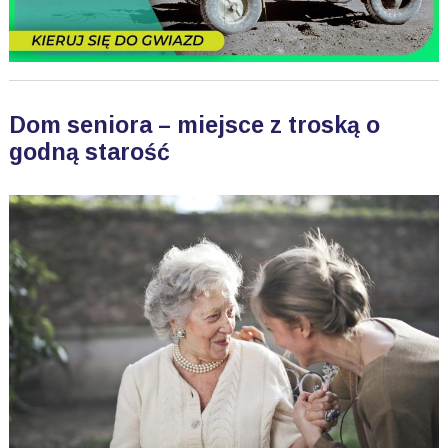
Dom seniora – miejsce z troską o
godną starość