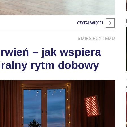
CZYTAJ WIĘCEJ
5 MIESIĘCY TEMU
wień – jak wspiera
uralny rytm dobowy