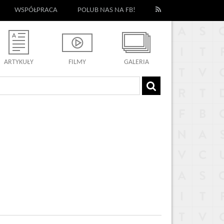
WSPÓŁPRACA
POLUB NAS NA FB!
ARTYKUŁY
FILMY
GALERIA