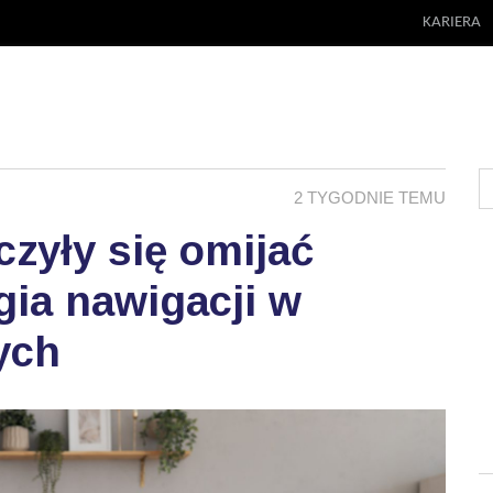
KARIERA
2 TYGODNIE TEMU
zyły się omijać
ia nawigacji w
ych