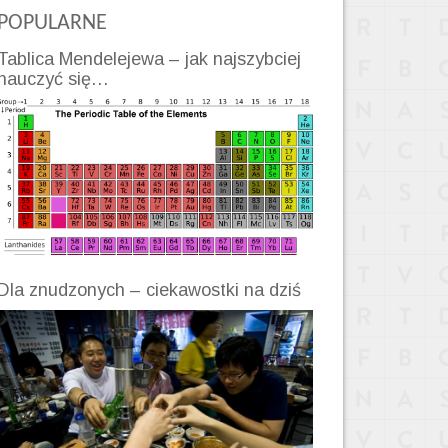
POPULARNE
Tablica Mendelejewa – jak najszybciej
nauczyć się…
Dla znudzonych – ciekawostki na dziś