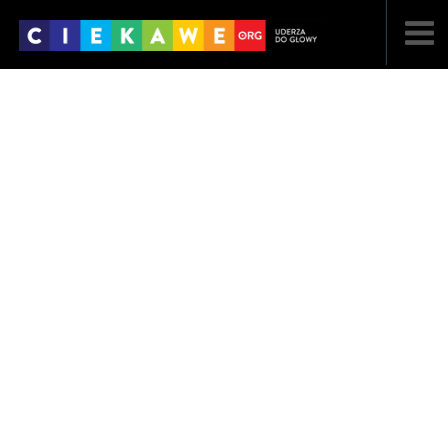
NAJNOWSZE
POPULARNE
LOSOWE
A
ARTYKUŁY
F
FILMY
G
GALERIA
REGULAMIN
KONTAKT