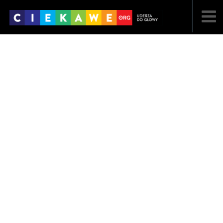
NAJNOWSZE
POPULARNE
LOSOWE
A
ARTYKUŁY
F
FILMY
G
GALERIA
REGULAMIN
KONTAKT