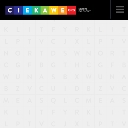
NAJNOWSZE
POPULARNE
LOSOWE
A
ARTYKUŁY
F
FILMY
G
GALERIA
REGULAMIN
KONTAKT