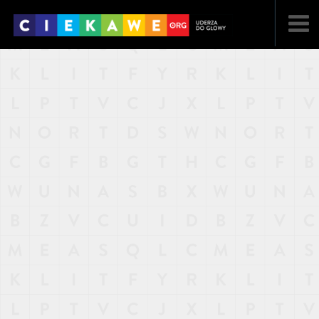
NAJNOWSZE
POPULARNE
LOSOWE
A
ARTYKUŁY
F
FILMY
G
GALERIA
REGULAMIN
KONTAKT