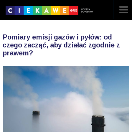
NAJNOWSZE
Pomiary emisji gazów i pyłów: od
POPULARNE
czego zacząć, aby działać zgodnie z
prawem?
LOSOWE
A
ARTYKUŁY
F
FILMY
G
GALERIA
REGULAMIN
KONTAKT