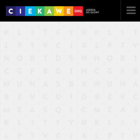
NAJNOWSZE
POPULARNE
LOSOWE
A
ARTYKUŁY
F
FILMY
G
GALERIA
REGULAMIN
KONTAKT