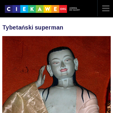
NAJNOWSZE
Tybetański superman
POPULARNE
LOSOWE
A
ARTYKUŁY
F
FILMY
G
GALERIA
REGULAMIN
KONTAKT