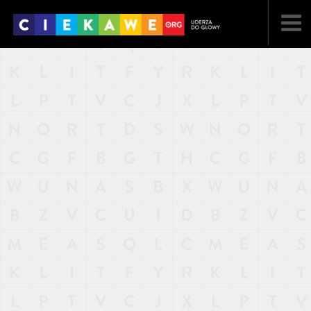
NAJNOWSZE
POPULARNE
LOSOWE
A
ARTYKUŁY
F
FILMY
G
GALERIA
REGULAMIN
KONTAKT