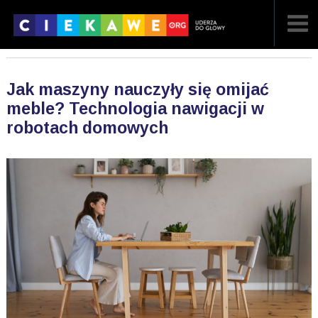
NAJNOWSZE
Jak maszyny nauczyły się omijać
POPULARNE
meble? Technologia nawigacji w
robotach domowych
LOSOWE
A
ARTYKUŁY
F
FILMY
G
GALERIA
REGULAMIN
KONTAKT