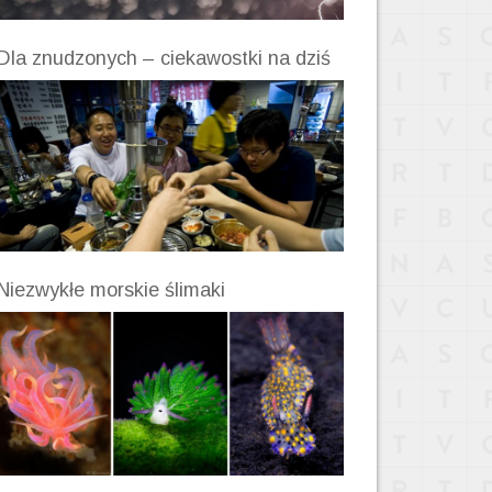
Dla znudzonych – ciekawostki na dziś
Niezwykłe morskie ślimaki