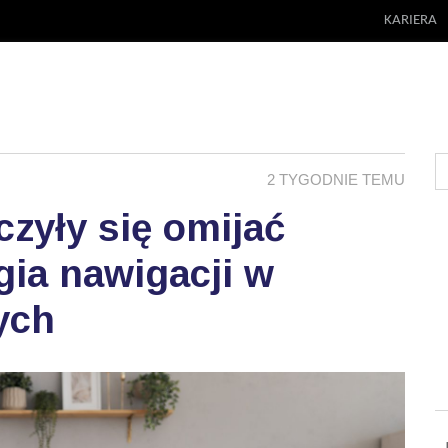
KARIERA
2 TYGODNIE TEMU
zyły się omijać
ia nawigacji w
ych