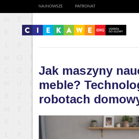
NAJNOWSZE
PATRONAT
Jak maszyny nauc
meble? Technolog
robotach domow