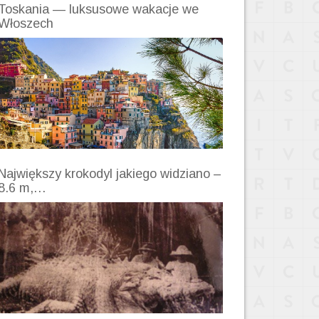
Toskania — luksusowe wakacje we
Włoszech
Największy krokodyl jakiego widziano –
8.6 m,…