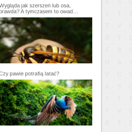
Wygląda jak szerszeń lub osa,
prawda? A tymczasem to owad…
Czy pawie potrafią latać?