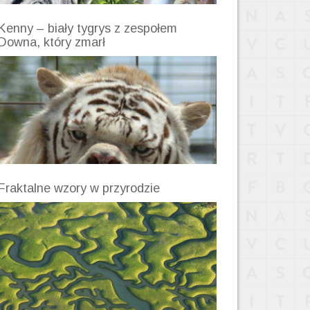
Kenny – biały tygrys z zespołem
Downa, który zmarł
Fraktalne wzory w przyrodzie