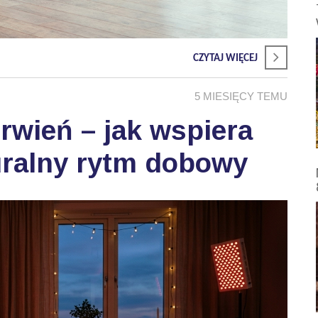
CZYTAJ WIĘCEJ
5 MIESIĘCY TEMU
wień – jak wspiera
uralny rytm dobowy