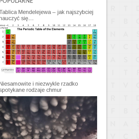
POPULARNE
Tablica Mendelejewa – jak najszybciej
nauczyć się…
Niesamowite i niezwykle rzadko
spotykane rodzaje chmur